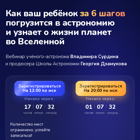
Как ваш ребёнок
за 6 шагов
погрузится в астрономию
и узнает о жизни планет
во Вселенной
Вебинар учёного-астронома
Владимира Сурдина
и продюсера Школы Астрономии
Георгия Дзамукова
Зарегистрироваться
Зарегистрироваться
На 12:00 по мск
На 20:00 по мск
Начало через:
Начало через:
:
:
:
:
17
07
32
01
07
32
часов
минут
секунд
часов
минут
секунд
Количество мест
ограничено, успейте
записаться!