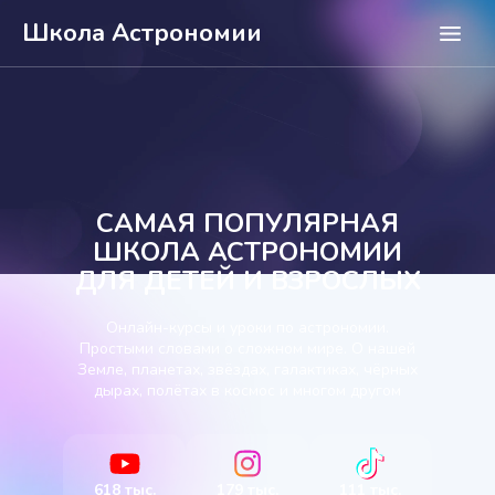
Школа Астрономии
Школа Астрономии
Курсы
Уроки
Преподаватели
САМАЯ ПОПУЛЯРНАЯ
Отзывы
ШКОЛА АСТРОНОМИИ
ДЛЯ ДЕТЕЙ И ВЗРОСЛЫХ
Онлайн-курсы и уроки по астрономии.
Простыми словами о сложном мире. О нашей
Земле, планетах, звёздах, галактиках, чёрных
дырах, полётах в космос и многом другом
618 тыс.
179 тыс.
111 тыс.